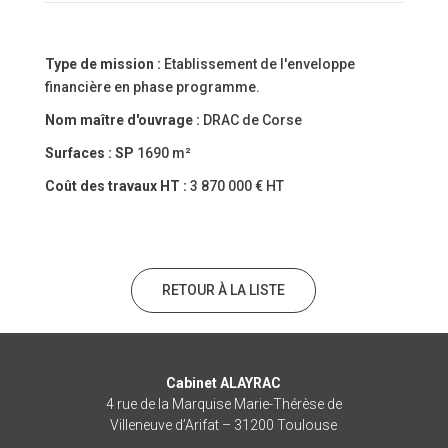
Type de mission :
Etablissement de l'enveloppe
financière en phase programme.
Nom maître d'ouvrage :
DRAC de Corse
Surfaces :
SP
1690 m²
Coût des travaux HT :
3 870 000 € HT
RETOUR À LA LISTE
Cabinet ALAYRAC
4 rue de la Marquise Marie-Thérèse de
Villeneuve d’Arifat – 31200 Toulouse