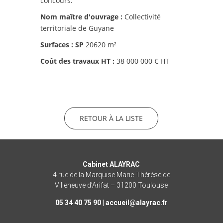
concours.
Nom maître d'ouvrage :
Collectivité
territoriale de Guyane
Surfaces :
SP
20620 m²
Coût des travaux HT :
38 000 000 € HT
RETOUR À LA LISTE
Cabinet ALAYRAC
4 rue de la Marquise Marie-Thérèse de
Villeneuve d’Arifat – 31200 Toulouse
05 34 40 75 90 |
rf.caryala@lieucca