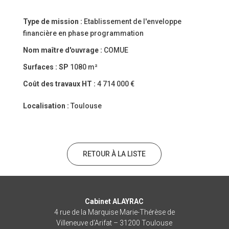
Type de mission :
Etablissement de l'enveloppe
financière en phase programmation
Nom maître d'ouvrage :
COMUE
Surfaces :
SP
1080 m²
Coût des travaux HT :
4 714 000 €
Localisation :
Toulouse
RETOUR À LA LISTE
Cabinet ALAYRAC
4 rue de la Marquise Marie-Thérèse de
Villeneuve d’Arifat – 31200 Toulouse