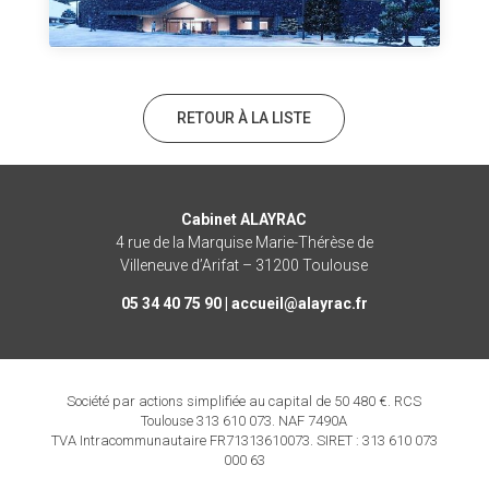
RETOUR À LA LISTE
Cabinet ALAYRAC
4 rue de la Marquise Marie-Thérèse de
Villeneuve d’Arifat – 31200 Toulouse
05 34 40 75 90 |
rf.caryala@lieucca
Société par actions simplifiée au capital de 50 480 €. RCS
Toulouse 313 610 073. NAF 7490A
TVA Intracommunautaire FR71313610073. SIRET : 313 610 073
000 63