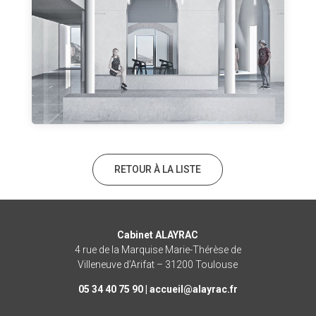
RETOUR À LA LISTE
Cabinet ALAYRAC
4 rue de la Marquise Marie-Thérèse de
Villeneuve d’Arifat – 31200 Toulouse
05 34 40 75 90 |
rf.caryala@lieucca